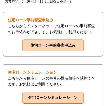
利用いただく資格等の確認のため
営業時間：8：30～17：15（土日祝日を除く）
(3)融資のお申込みや継続的なご利用等に際しての判断のため
(4)適合性の原則等に照らした判断等、金融商品やサービスの提供
にかかる妥当性の判断のため
住宅ローン事前審査申込み
(5)お客さまとの契約や法律等に基づく権利の行使や義務の履行の
こちらからインターネットで住宅ローンの事前審査
ため
(6)市場調査ならびにデータ分析やアンケートの実施等による金融
のお申込みができます。お気軽にご利用ください。
商品やサービスの研究や開発のため
(7)ダイレクトメールの発送等、金融商品やサービスに関する各種
ご提案のため
(8)提携会社等の商品やサービスに関する各種ご提案のため
(9)その他、お客さまとのお取引を適切かつ円滑に履行するため
なお、信用金庫は、特定の個人情報の利用目的が、法令等に基づ
き限定されている場合には、当該利用目的以外で利用しません。
住宅ローンシミュレーション
○信用金庫法施行規則第111条等により、人種、信条、門地、本籍
こちらから住宅ローンの毎月の返済額等を試算でき
地、保健医療または犯罪経歴についての情報等の特別の非公開情
報は、適切な業務運営その他の必要と認められる目的以外の目的
ます。お気軽にご利用ください。
に利用・第三者提供しません。
第2条(外部委託)
信用金庫は、利用目的の達成に必要な範囲内において、お客さま