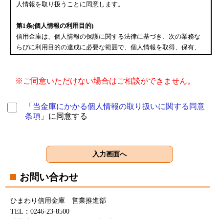
人情報を取り扱うことに同意します。
第1条(個人情報の利用目的)
信用金庫は、個人情報の保護に関する法律に基づき、次の業務な
らびに利用目的の達成に必要な範囲で、個人情報を取得、保有、
利用します。
1.業務の内容
(1)預金業務、為替業務、両替業務、融資業務、外国為替業務およ
※ご同意いただけない場合はご相談ができません。
びこれらに付随する業務
(2)投信販売業務、保険販売業務、金融商品仲介業務、信託業務、
「当金庫にかかる個人情報の取り扱いに関する同意
社債業務等、法律により信用金庫が営むことができる業務および
条項」
に同意する
これらに付随する業務
(3)その他信用金庫が営むことができる業務およびこれらに付随す
る業務(今後取扱いが認められる業務を含む)
2.利用目的
信用金庫および信用金庫の関連会社や提携会社の金融商品やサー
お問い合わせ
ビスに関し、下記利用目的で利用します。
(1)住宅ローン相談サービスの申込みの受付のため、およびお客さ
まが希望するご相談日時・ご相談内容を事前に把握するため
ひまわり信用金庫 営業推進部
(2)法令等に基づくお客さまの確認等や、金融商品やサービスをご
TEL：0246-23-8500